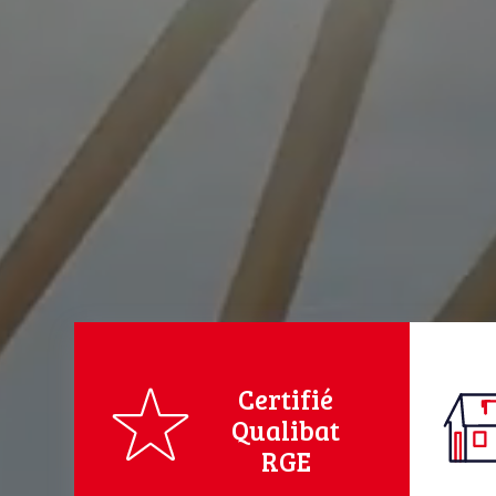
Certifié
Qualibat
RGE